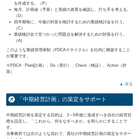
を作成する。（P）
毎月、計画値（予算）と実績の差異を確認し、打ち手を考える。
（D）
四半期毎に、今後の対策を検討するための業績検討会を行う。
（C）
業績検討会で見つかった問題点を解決するための対策を行う。
（A)
このような業績管理体制（PDCA※サイクル）を社内に構築すること
が重要です。
※PDCA : Plan(計画）、Do（実行）、Check（検証）、Action（対
策）
▲ 戻る
「中期経営計画」の策定をサポート
中期経営計画を策定する目的は、3～5年後に達成すべき自社の経営目
標を設定し、「これから、何をなすべきか」を明らかにすることで
す。
当事務所では次のような流れで、貴社の中期経営計画の策定をサポー