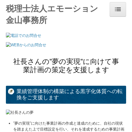
税理士法人エモーション
金山事務所
ホーム
事務所紹介
経営理念
社長さんの”夢の実現”に向けて事
お知らせ
業計画の策定を支援します
業務案内
料金案内
業績管理体制の構築による黒字化体質への転
換をご支援します
関連リンク
お問合せ
”夢の実現”に向けた事業計画の作成と達成のために、自社の現状
個人情報保護方針
を踏まえた上で目標設定を行い、それを達成するための事業計画