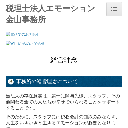
税理士法人エモーション
金山事務所
ホーム
事務所紹介
経営理念
経営理念
お知らせ
業務案内
事務所の経営理念について
料金案内
当法人の存在意義は、第一に関与先様、スタッフ、その
関連リンク
他関わる全ての人たちが幸せでいられることをサポート
することです。
お問合せ
そのために、スタッフには税務会計の知識のみならず、
人生をいきいきと生きるエモーションが必要となりま
個人情報保護方針