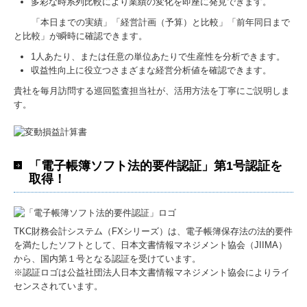
多彩な時系列比較により業績の変化を即座に発見できます。
「本日までの実績」「経営計画（予算）と比較」「前年同日まで
と比較」が瞬時に確認できます。
1人あたり、または任意の単位あたりで生産性を分析できます。
収益性向上に役立つさまざまな経営分析値を確認できます。
貴社を毎月訪問する巡回監査担当社が、活用方法を丁寧にご説明しま
す。
「電子帳簿ソフト法的要件認証」第1号認証を
取得！
TKC財務会計システム（FXシリーズ）
は、電子帳簿保存法の法的要件
を満たしたソフトとして、日本文書情報マネジメント協会（JIIMA）
から、国内第１号となる認証を受けています。
※認証ロゴは公益社団法人日本文書情報マネジメント協会によりライ
センスされています。