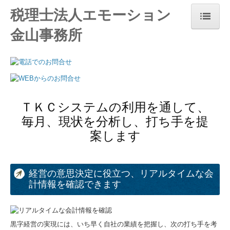
税理士法人エモーション
金山事務所
ホーム
事務所紹介
経営理念
ＴＫＣシステムの利用を通して、
お知らせ
毎月、現状を分析し、打ち手を提
業務案内
案します
料金案内
経営の意思決定に役立つ、リアルタイムな会
関連リンク
計情報を確認できます
お問合せ
黒字経営の実現には、いち早く自社の業績を把握し、次の打ち手を考
個人情報保護方針